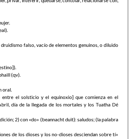
ner, privar, inteferir, quedarse, contolar, relacionarse con,
ujer.
al).
 druidismo falso, vacío de elementos genuinos, o diluido
stino]).
aill (qv).
 oral.
entre el solsticio y el equinoxio] que comienza en el
bril, día de la llegada de los mortales y los Tuatha Dé
dición; 2) con «do» (beannacht duit): saludos; (la palabra
iones de los dioses y los no-dioses desciendan sobre tí»