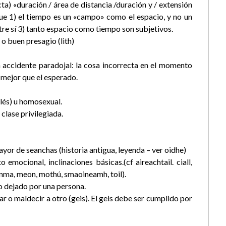
cta) «duración / área de distancia /duración y / extensión
 que 1) el tiempo es un «campo» como el espacio, y no un
entre sí 3) tanto espacio como tiempo son subjetivos.
 o buen presagio (lith)
n accidente paradojal: la cosa incorrecta en el momento
 mejor que el esperado.
glés) u homosexual.
 clase privilegiada.
mayor de seanchas (historia antigua, leyenda – ver oidhe)
emocional, inclinaciones básicas.(cf aireachtail. ciall,
eanma, meon, mothú, smaoineamh, toil).
io dejado por una persona.
ar o maldecir a otro (geis). El geis debe ser cumplido por