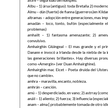
aitire – seguridad del huésped.
Albu – 1) ársa (antiguo): toda Bretaña 2) moderno
Almu – dún (fuerte) de fianna (guerreros)en Kildar
altramas – adopción entre generaciones, mas impo
amadán – loco, tonto, bufón (especialmente el
problemas)
amhailt – 1) fantasma amenazante; 2) amena
convulsivo.
Amhairghin Glúingeal – El mas grande y el pri
Danann e invocó a Irlanda desde la niebla de la i
las generaciones brillantes». Hay diversas pron
como «Amergin» (ver Duan Amhairghine).
Amhairghin mac Eicet – Poeta druida del Ulstera
que no cambie».
amhra – maravilla, encanto, nobleza.
amhrán – canción.
amú – 1) desperdiciado, en vano; 2) astrray (como
anáil – 1) aliento; 2) fuerza; 3) influencia (especi
anam – alma [ probablemente tomada de otro idiom