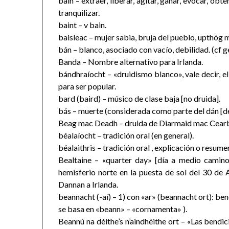
bain – extraer, liberar, agitar, ganar, evocar, obte
tranquilizar.
baint – v bain.
baisleac – mujer sabia, bruja del pueblo, upthóg m
bán – blanco, asociado con vacío, debilidad. (cf ge
Banda – Nombre alternativo para Irlanda.
bándhraíocht – «druidismo blanco», vale decir, el
para ser popular.
bard (baird) – músico de clase baja [no druida].
bás – muerte (considerada como parte del dán [de
Beag mac Deadh – druida de Diarmaid mac Cearbh
béalaíocht – tradición oral (en general).
béalaithris – tradición oral , explicación o resumen
Bealtaine – «quarter day» [día a medio camino 
hemisferio norte en la puesta de sol del 30 de A
Dannan a Irlanda.
beannacht (-aí) – 1) con «ar» (beannacht ort): ben
se basa en «beann» – «cornamenta» ).
Beannú na déithe’s n’aindhéithe ort – «Las bendic