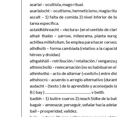
asarlaí – ocultista, mago ritual.
asarlaíocht – ocultismo, hermeticismo, magia ritua
ascalt – 1) falta de comida 2) nivel inferior de
tarea específica.
astaidhbhreacht – «lectura» (en el sentido de clariv
athair thalún – yarrow, milenrama, planta europ
achillea millefolium. Se emplea para hacer cerve
athdholb – forma cambiada (relativo a la capacid
héroes y druidas)
athgabháil – retribución / retaliación / venganza 
athionchollú – reencarnación (no es habitual en el
athmhothú – acto de alternar («switch») entre dis
athshocrú – acuerdo o arreglo alternativo (durante
audacht – (texto ) de lo aprendido y aconsejado 
B ( bay ) …………………………………….. v beith.
badbh – 1) buitre-cuervo 2) neach Sídhe de la bata
bagair – amenazar, perseguir, señalar hacia adela
bail – prosperidad, validez.