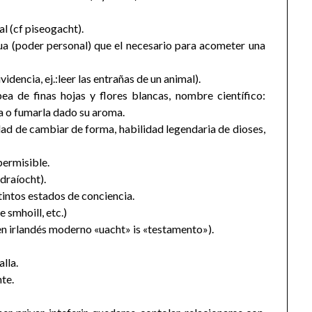
l (cf piseogacht).
 bua (poder personal) que el necesario para acometer una
idencia, ej.:leer las entrañas de un animal).
ea de finas hojas y flores blancas, nombre científico:
za o fumarla dado su aroma.
ad de cambiar de forma, habilidad legendaria de dioses,
permisible.
 draíocht).
tintos estados de conciencia.
 smhoill, etc.)
(en irlandés moderno «uacht» is «testamento»).
lla.
nte.