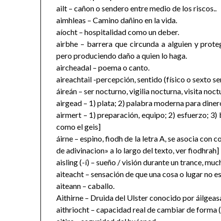
ailt – cañon o sendero entre medio de los riscos..
aimhleas – Camino dañino en la vida.
aíocht – hospitalidad como un deber.
airbhe – barrera que circunda a alguien y prote
pero produciendo daño a quien lo haga.
aircheadal – poema o canto.
aireachtail -percepción, sentido (físico o sexto se
áireán – ser nocturno, vigilia nocturna, visita noct
airgead – 1) plata; 2) palabra moderna para dinero
airmert – 1) preparación, equipo; 2) esfuerzo; 3
como el geis]
áirne – espino, fiodh de la letra A, se asocia con 
de adivinacion» a lo largo del texto, ver fiodhrah]
aisling (-í) – sueño / visión durante un trance, m
aiteacht – sensación de que una cosa o lugar no es
aiteann – caballo.
Aithirne – Druida del Ulster conocido por áilgeas
aithriocht – capacidad real de cambiar de forma (a