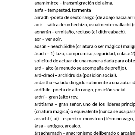
anamimirce – transmigración del alma.
anfa – tempestad, tormenta
ánradh -poeta de sexto rango (de abajo hacia arr
aoir – sátira de un hechizo, usualmente mallacht 
aonarán – ermitaño, recluso (cf díthreabach).
aor – ver aoir.
aosán – neach Sidhé (criatura o ser mágico) malig
árach – 1) lazo, compromiso, seguridad, enlace 2)
solicitud de actuar de una manera dada para obten
ard – alto (a menudo se acompaña de prefijo).
ard-draoi – archidruida (posición social).
ardartha -saludo dirigido solamente a una autori
ardfhile -poeta de alto rango, posición social.
ardrí – gran (alto) rey.
ardtiarna – gran señor, uno de los líderes prin
(criatura mágica) o equivalente (nunca se usa par
arracht (-aí) – espectro, monstruo (término vago, r
ársa – antiguo, arcaico.
ársachumadh – anacronismo deliberado o arcaísmo