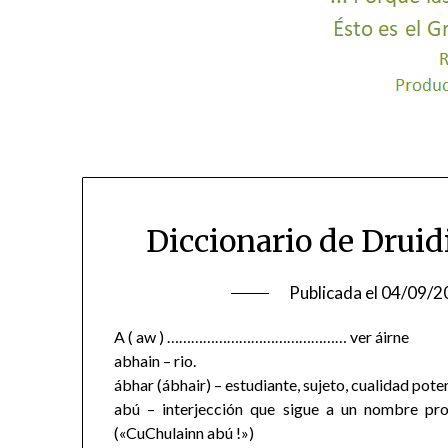
Diccionario de Drui
Publicada el
04/09/2
A ( aw ) ……………………………………… ver áirne
abhain – rio.
ábhar (ábhair) – estudiante, sujeto, cualidad poten
abú – interjección que sigue a un nombre pr
(«CuChulainn abú !»)