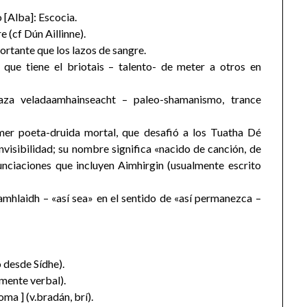
 [Alba]: Escocia.
e (cf Dún Aillinne).
rtante que los lazos de sangre.
 que tiene el briotais – talento- de meter a otros en
za veladaamhainseacht – paleo-shamanismo, trance
mer poeta-druida mortal, que desafió a los Tuatha Dé
nvisibilidad; su nombre significa «nacido de canción, de
unciaciones que incluyen Aimhirgin (usualmente escrito
mhlaidh – «así sea» en el sentido de «así permanezca –
 desde Sídhe).
almente verbal).
a ] (v.bradán, brí).