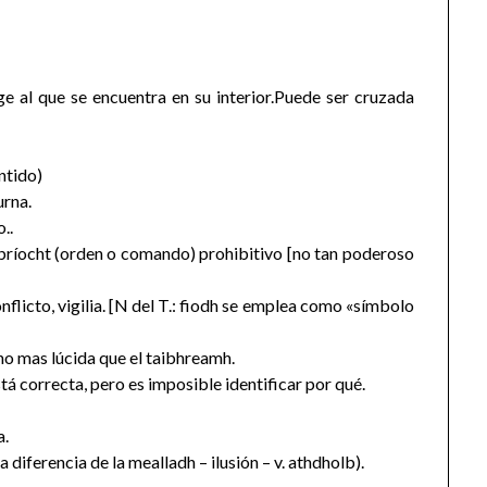
ge al que se encuentra en su interior.Puede ser cruzada
ntido)
urna.
..
) bríocht (orden o comando) prohibitivo [no tan poderoso
conflicto, vigilia. [N del T.: fiodh se emplea como «símbolo
ucho mas lúcida que el taibhreamh.
tá correcta, pero es imposible identificar por qué.
a.
 diferencia de la mealladh – ilusión – v. athdholb).