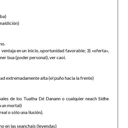
iba)
(maldición)
no.
 ventaja en un inicio, oportunidad favorable; 3) «oferta»,
er bua (poder personal), ver caoi.
dad extremadamente alta (el puño hacia la frente)
cipales de los Tuatha Dé Danann o cualquier neach Sídhe
a un mortal)
eal o sólo una ilusión).
 en las seanchais (leyendas)