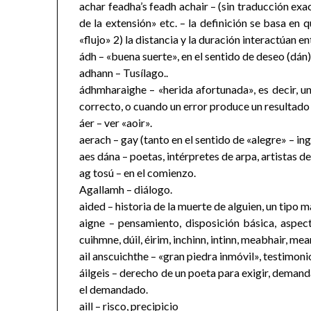
achar feadha’s feadh achair – (sin traducción exa
de la extensión» etc. – la definición se basa en
«flujo» 2) la distancia y la duración interactúan 
ádh – «buena suerte», en el sentido de deseo (dán)
adhann – Tusílago..
ádhmharaighe – «herida afortunada», es decir, u
correcto, o cuando un error produce un resultado
áer – ver «aoir».
aerach – gay (tanto en el sentido de «alegre» – in
aes dána – poetas, intérpretes de arpa, artistas de
ag tosú – en el comienzo.
Agallamh – diálogo.
aided – historia de la muerte de alguien, un tipo 
aigne – pensamiento, disposición básica, aspecto 
cuihmne, dúil, éirim, inchinn, intinn, meabhair, m
ail anscuichthe – «gran piedra inmóvil», testimon
áilgeis – derecho de un poeta para exigir, demand
el demandado.
aill – risco, precipicio