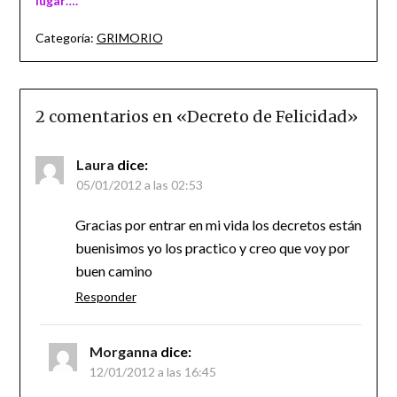
lugar….
Categoría:
GRIMORIO
2 comentarios en «
Decreto de Felicidad
»
Laura
dice:
05/01/2012 a las 02:53
Gracias por entrar en mi vida los decretos están
buenisimos yo los practico y creo que voy por
buen camino
Responder
Morganna
dice:
12/01/2012 a las 16:45