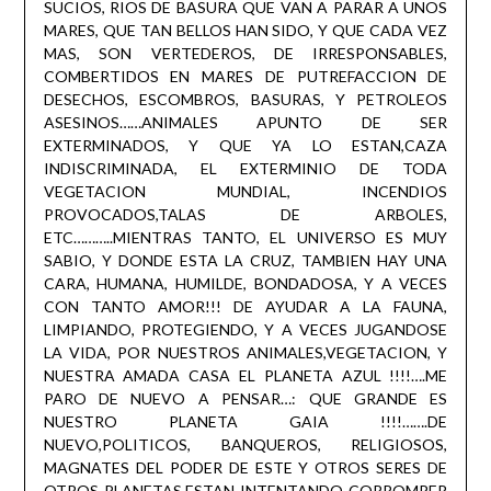
SUCIOS, RIOS DE BASURA QUE VAN A PARAR A UNOS
MARES, QUE TAN BELLOS HAN SIDO, Y QUE CADA VEZ
MAS, SON VERTEDEROS, DE IRRESPONSABLES,
COMBERTIDOS EN MARES DE PUTREFACCION DE
DESECHOS, ESCOMBROS, BASURAS, Y PETROLEOS
ASESINOS……ANIMALES APUNTO DE SER
EXTERMINADOS, Y QUE YA LO ESTAN,CAZA
INDISCRIMINADA, EL EXTERMINIO DE TODA
VEGETACION MUNDIAL, INCENDIOS
PROVOCADOS,TALAS DE ARBOLES,
ETC………..MIENTRAS TANTO, EL UNIVERSO ES MUY
SABIO, Y DONDE ESTA LA CRUZ, TAMBIEN HAY UNA
CARA, HUMANA, HUMILDE, BONDADOSA, Y A VECES
CON TANTO AMOR!!! DE AYUDAR A LA FAUNA,
LIMPIANDO, PROTEGIENDO, Y A VECES JUGANDOSE
LA VIDA, POR NUESTROS ANIMALES,VEGETACION, Y
NUESTRA AMADA CASA EL PLANETA AZUL !!!!….ME
PARO DE NUEVO A PENSAR…: QUE GRANDE ES
NUESTRO PLANETA GAIA !!!!…….DE
NUEVO,POLITICOS, BANQUEROS, RELIGIOSOS,
MAGNATES DEL PODER DE ESTE Y OTROS SERES DE
OTROS PLANETAS,ESTAN INTENTANDO CORROMPER