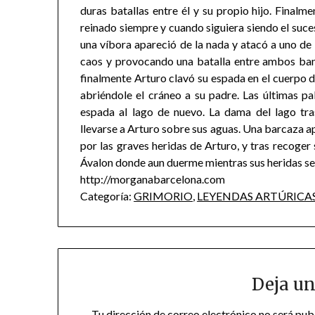
duras batallas entre él y su propio hijo. Final
reinado siempre y cuando siguiera siendo el suce
una víbora apareció de la nada y atacó a uno de 
caos y provocando una batalla entre ambos band
finalmente Arturo clavó su espada en el cuerpo 
abriéndole el cráneo a su padre. Las últimas pa
espada al lago de nuevo. La dama del lago tra
llevarse a Arturo sobre sus aguas. Una barcaza ap
por las graves heridas de Arturo, y tras recoger 
Ávalon donde aun duerme mientras sus heridas s
http://morganabarcelona.com
Categoría:
GRIMORIO
,
LEYENDAS ARTÚRICA
Deja un
Tu dirección de correo electrónico no será pub