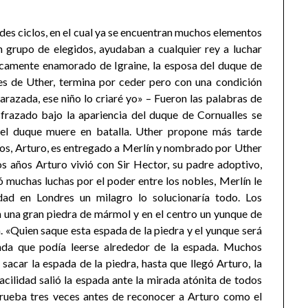
andes ciclos, en el cual ya se encuentran muchos elementos
 grupo de elegidos, ayudaban a cualquier rey a luchar
ocamente enamorado de Igraine, la esposa del duque de
nes de Uther, termina por ceder pero con una condición
razada, ese niño lo criaré yo» – Fueron las palabras de
frazado bajo la apariencia del duque de Cornualles se
 el duque muere en batalla. Uther propone más tarde
mbos, Arturo, es entregado a Merlín y nombrado por Uther
 años Arturo vivió con Sir Hector, su padre adoptivo,
ó muchas luchas por el poder entre los nobles, Merlín le
dad en Londres un milagro lo solucionaría todo. Los
n una gran piedra de mármol y en el centro un yunque de
. «Quien saque esta espada de la piedra y el yunque será
yenda que podía leerse alrededor de la espada. Muchos
sacar la espada de la piedra, hasta que llegó Arturo, la
cilidad salió la espada ante la mirada atónita de todos
 prueba tres veces antes de reconocer a Arturo como el