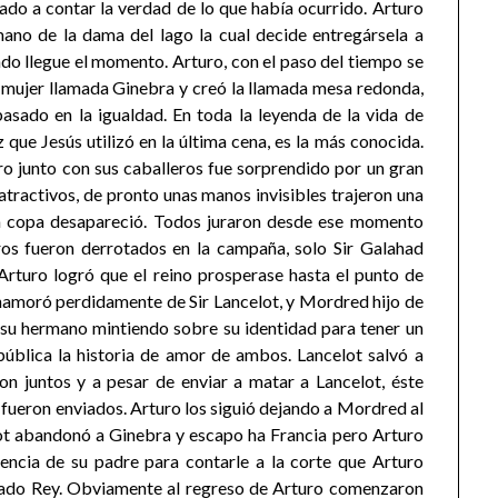
ado a contar la verdad de lo que había ocurrido. Arturo
mano de la dama del lago la cual decide entregársela a
do llegue el momento. Arturo, con el paso del tiempo se
a mujer llamada Ginebra y creó la llamada mesa redonda,
basado en la igualdad. En toda la leyenda de la vida de
z que Jesús utilizó en la última cena, es la más conocida.
o junto con sus caballeros fue sorprendido por un gran
tractivos, de pronto unas manos invisibles trajeron una
la copa desapareció. Todos juraron desde ese momento
eros fueron derrotados en la campaña, solo Sir Galahad
 Arturo logró que el reino prosperase hasta el punto de
enamoró perdidamente de Sir Lancelot, y Mordred hijo de
su hermano mintiendo sobre su identidad para tener un
pública la historia de amor de ambos. Lancelot salvó a
n juntos y a pesar de enviar a matar a Lancelot, éste
 fueron enviados. Arturo los siguió dejando a Mordred al
lot abandonó a Ginebra y escapo ha Francia pero Arturo
sencia de su padre para contarle a la corte que Arturo
ado Rey. Obviamente al regreso de Arturo comenzaron