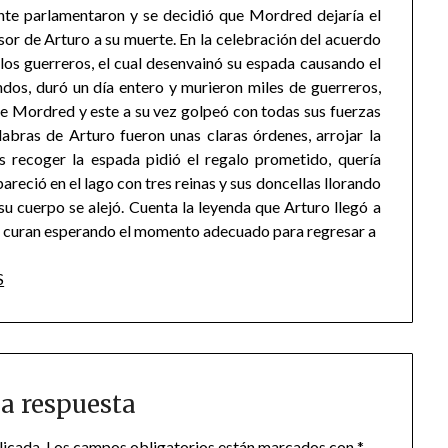
mente parlamentaron y se decidió que Mordred dejaría el
sor de Arturo a su muerte. En la celebración del acuerdo
los guerreros, el cual desenvainó su espada causando el
os, duró un día entero y murieron miles de guerreros,
de Mordred y este a su vez golpeó con todas sus fuerzas
labras de Arturo fueron unas claras órdenes, arrojar la
s recoger la espada pidió el regalo prometido, quería
areció en el lago con tres reinas y sus doncellas llorando
su cuerpo se alejó. Cuenta la leyenda que Arturo llegó a
e curan esperando el momento adecuado para regresar a
S
a respuesta
licada.
Los campos obligatorios están marcados con
*