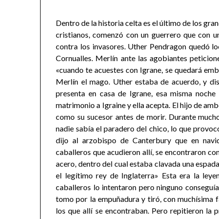
Dentro de la historia celta es el último de los gr
cristianos, comenzó con un guerrero que con un
contra los invasores. Uther Pendragon quedó l
Cornualles. Merlín ante las agobiantes peticio
«cuando te acuestes con Igrane, se quedará emba
Merlín el mago. Uther estaba de acuerdo, y dis
presenta en casa de Igrane, esa misma noche
matrimonio a Igraine y ella acepta. El hijo de a
como su sucesor antes de morir. Durante muchos
nadie sabía el paradero del chico, lo que provoc
dijo al arzobispo de Canterbury que en navi
caballeros que acudieron allí, se encontraron co
acero, dentro del cual estaba clavada una espada
el legítimo rey de Inglaterra» Esta era la le
caballeros lo intentaron pero ninguno conseguía 
tomo por la empuñadura y tiró, con muchísima fa
los que allí se encontraban. Pero repitieron la