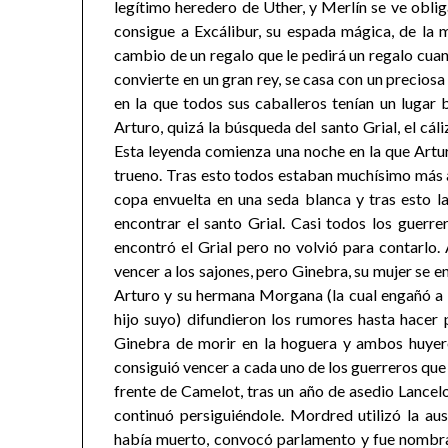
legítimo heredero de Uther, y Merlín se ve oblig
consigue a Excálibur, su espada mágica, de la 
cambio de un regalo que le pedirá un regalo cuan
convierte en un gran rey, se casa con un precios
en la que todos sus caballeros tenían un lugar 
Arturo, quizá la búsqueda del santo Grial, el cáli
Esta leyenda comienza una noche en la que Artur
trueno. Tras esto todos estaban muchísimo más a
copa envuelta en una seda blanca y tras esto 
encontrar el santo Grial. Casi todos los guerr
encontró el Grial pero no volvió para contarlo.
vencer a los sajones, pero Ginebra, su mujer se 
Arturo y su hermana Morgana (la cual engañó a 
hijo suyo) difundieron los rumores hasta hacer 
Ginebra de morir en la hoguera y ambos huyero
consiguió vencer a cada uno de los guerreros que
frente de Camelot, tras un año de asedio Lance
continuó persiguiéndole. Mordred utilizó la au
había muerto, convocó parlamento y fue nombr