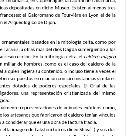
de Dinamarca, en Copenhague, la capital de Dinamarca,
icas depositadas en dicho Museo. Existen al menos tres
franceses; el Galoromano de Fourvière en Lyon, el de la
 en el Arqueológico de Dijon.
 ornamentales basados en la mitología celta, como por
e Taranis, u otras más del dios Dagda sumergiendo a los
 resurrección. En la mitología celta, el
caldero mágico
un millar de hombres, como es el caso del caldero de la
 a quien ingiera su contenido, o incluso tiene a veces el
ben ser puestos en relación con circunstancias similares
ntes dotados de poderes especiales. El Grial de las
tigadores, una representación cristianizada del mismo
gica.
ualmente representaciones de animales exóticos como,
ue los artesanos que fabricaron el caldero tenían vínculos
a considerar que es una obra de factura tracia.
3
n él la imagen de Lakshmi (otros dicen Shiva
) y sus dos