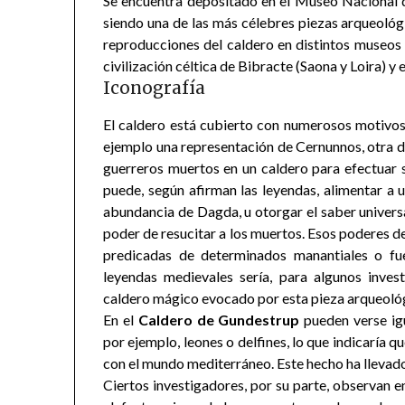
Se encuentra depositado en el Museo Nacional 
siendo una de las más célebres piezas arqueológ
reproducciones del caldero en distintos museos 
civilización céltica de Bibracte (Saona y Loira) y
Iconografía
El caldero está cubierto con numerosos motivos
ejemplo una representación de Cernunnos, otra d
guerreros muertos en un caldero para efectuar su
puede, según afirman las leyendas, alimentar a 
abundancia de Dagda, u otorgar el saber universal
poder de resucitar a los muertos. Esos poderes de
predicadas de determinados manantiales o fue
leyendas medievales sería, para algunos inves
caldero mágico evocado por esta pieza arqueoló
En el
Caldero de Gundestrup
pueden verse ig
por ejemplo, leones o delfines, lo que indicaría q
con el mundo mediterráneo. Este hecho ha llevado 
Ciertos investigadores, por su parte, observan e