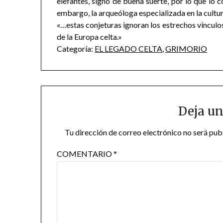
elefantes, signo de buena suerte, por lo que lo c
embargo, la arqueóloga especializada en la cultu
«…estas conjeturas ignoran los estrechos vínculos 
de la Europa celta.»
Categoría:
EL LEGADO CELTA
,
GRIMORIO
Deja un
Tu dirección de correo electrónico no será pub
COMENTARIO
*