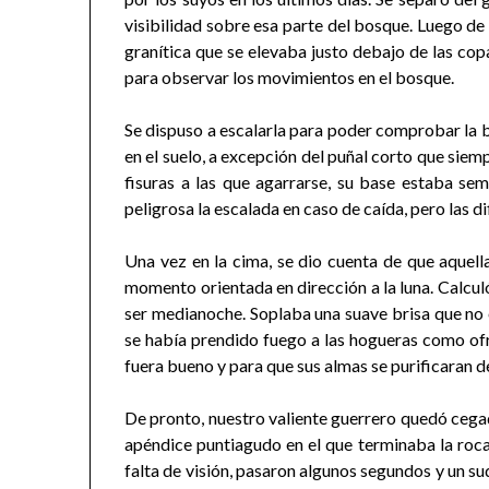
visibilidad sobre esa parte del bosque. Luego d
granítica que se elevaba justo debajo de las copa
para observar los movimientos en el bosque.
Se dispuso a escalarla para poder comprobar la 
en el suelo, a excepción del puñal corto que sie
fisuras a las que agarrarse, su base estaba s
peligrosa la escalada en caso de caída, pero las dif
Una vez en la cima, se dio cuenta de que aquella
momento orientada en dirección a la luna. Calculó
ser medianoche. Soplaba una suave brisa que no 
se había prendido fuego a las hogueras como ofr
fuera bueno y para que sus almas se purificaran d
De pronto, nuestro valiente guerrero quedó cega
apéndice puntiagudo en el que terminaba la roca,
falta de visión, pasaron algunos segundos y un su