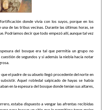
 fortificación donde vivía con los suyos, porque en los
una de las tribus vecinas. Durante las últimas horas, se
e. Podríamos decir que todo empezó allí, aunque tal vez
espesura del bosque era tal que permitía un grupo no
uestión de segundos y si además la niebla hacía notar
grosa.
 que el padre de su abuelo llegó procedente del norte en
ubsistir. Aquel robledal salpicado de hayas se había
naban en la espesura del bosque donde tenían sus altares,
rrero, estaba dispuesto a vengar las afrentas recibidas
grupo para buscar un sitio que le permitiera tener mejor