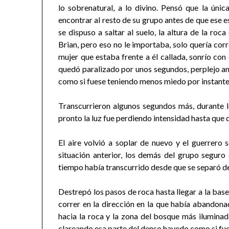
lo sobrenatural, a lo divino. Pensó que la única
encontrar al resto de su grupo antes de que ese e
se dispuso a saltar al suelo, la altura de la ro
Brian, pero eso no le importaba, solo quería corr
mujer que estaba frente a él callada, sonrío con
quedó paralizado por unos segundos, perplejo ant
como si fuese teniendo menos miedo por instante
Transcurrieron algunos segundos más, durante lo
pronto la luz fue perdiendo intensidad hasta que 
El aire volvió a soplar de nuevo y el guerrero
situación anterior, los demás del grupo segur
tiempo había transcurrido desde que se separó de 
Destrepó los pasos de roca hasta llegar a la base
correr en la dirección en la que había abandona
hacia la roca y la zona del bosque más iluminad
clareando esa parte del denso hayedo como si fue