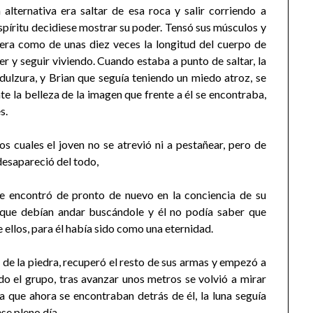
 alternativa era saltar de esa roca y salir corriendo a
spíritu decidiese mostrar su poder. Tensó sus músculos y
ca era como de unas diez veces la longitud del cuerpo de
er y seguir viviendo. Cuando estaba a punto de saltar, la
 dulzura, y Brian que seguía teniendo un miedo atroz, se
e la belleza de la imagen que frente a él se encontraba,
s.
s cuales el joven no se atrevió ni a pestañear, pero de
desapareció del todo,
 se encontró de pronto de nuevo en la conciencia de su
o que debían andar buscándole y él no podía saber que
ellos, para él había sido como una eternidad.
 de la piedra, recuperó el resto de sus armas y empezó a
do el grupo, tras avanzar unos metros se volvió a mirar
a que ahora se encontraban detrás de él, la luna seguía
se pleno día.