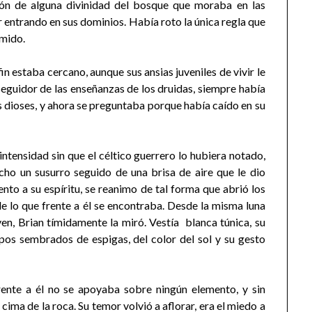
ión de alguna divinidad del bosque que moraba en las
r entrando en sus dominios. Había roto la única regla que
emido.
n estaba cercano, aunque sus ansias juveniles de vivir le
seguidor de las enseñanzas de los druidas, siempre había
os dioses, y ahora se preguntaba porque había caído en su
ntensidad sin que el céltico guerrero lo hubiera notado,
cho un susurro seguido de una brisa de aire que le dio
nto a su espíritu, se reanimo de tal forma que abrió los
de lo que frente a él se encontraba. Desde la misma luna
en, Brian tímidamente la miró. Vestía blanca túnica, su
pos sembrados de espigas, del color del sol y su gesto
ente a él no se apoyaba sobre ningún elemento, y sin
cima de la roca. Su temor volvió a aflorar, era el miedo a