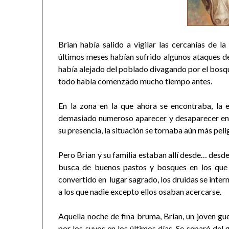
Brian había salido a vigilar las cercanías de la
últimos meses habían sufrido algunos ataques de 
había alejado del poblado divagando por el bosqu
todo había comenzado mucho tiempo antes.
En la zona en la que ahora se encontraba, la 
demasiado numeroso aparecer y desaparecer en c
su presencia, la situación se tornaba aún más peli
Pero Brian y su familia estaban allí desde… desde
busca de buenos pastos y bosques en los que s
convertido en lugar sagrado, los druidas se inter
a los que nadie excepto ellos osaban acercarse.
Aquella noche de fina bruma, Brian, un joven gue
por los suyos en los últimos días. Se separó del 