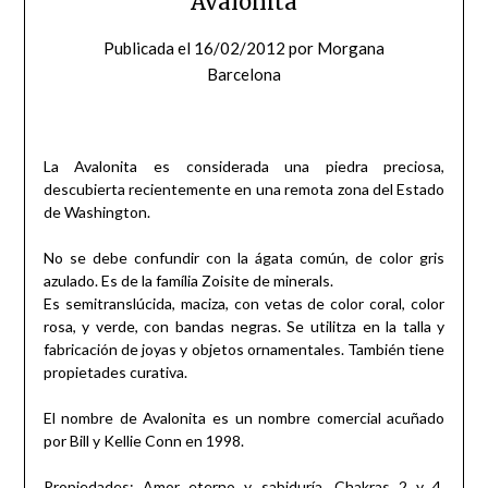
Avalonita
Publicada el
16/02/2012
por
Morgana
Barcelona
La Avalonita es considerada una piedra preciosa,
descubierta recientemente en una remota zona del Estado
de Washington.
No se debe confundir con la ágata común, de color gris
azulado. Es de la família Zoisite de minerals.
Es semitranslúcida, maciza, con vetas de color coral, color
rosa, y verde, con bandas negras. Se utilitza en la talla y
fabricación de joyas y objetos ornamentales. También tiene
propietades curativa.
El nombre de Avalonita es un nombre comercial acuñado
por Bill y Kellie Conn en 1998.
Propiedades: Amor eterno y sabiduría. Chakras 2 y 4,