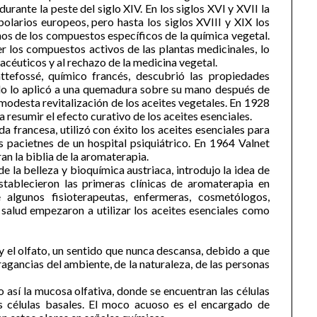
durante la peste del siglo XIV. En los siglos XVI y XVII la
olarios europeos, pero hasta los siglos XVIII y XIX los
hos de los compuestos específicos de la química vegetal.
er los compuestos activos de las plantas medicinales, lo
céuticos y al rechazo de la medicina vegetal.
tefossé, químico francés, descubrió las propiedades
ndo lo aplicó a una quemadura sobre su mano después de
a modesta revitalización de los aceites vegetales. En 1928
resumir el efecto curativo de los aceites esenciales.
da francesa, utilizó con éxito los aceites esenciales para
s pacietnes de un hospital psiquiátrico. En 1964 Valnet
an la biblia de la aromaterapia.
 la belleza y bioquímica austriaca, introdujo la idea de
establecieron las primeras clínicas de aromaterapia en
 algunos fisioterapeutas, enfermeras, cosmetólogos,
 salud empezaron a utilizar los aceites esenciales como
y el olfato, un sentido que nunca descansa, debido a que
gancias del ambiente, de la naturaleza, de las personas
 así la mucosa olfativa, donde se encuentran las células
las células basales. El moco acuoso es el encargado de