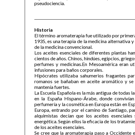
pseudociencia.
Historia
El término aromaterapia fue utilizado por prime
1935, es una terapia de la medicina alternativa y
de la medicina convencional.
Los aceites esenciales de diferentes plantas h
cientos de años. Chinos, hindúes, egipcios, grieg
perfumes y medicinas.En Mesoamérica eran util
infusiones para baños corporales.
Hipócrates utilizaba sahumerios fragantes pa
romanos se bañaban en aceite aromático y se 
mantenía fuertes.
La Escuela Española es la más antigua de todas la
en la España Hispano-Árabe, donde convivían á
perfumería y la cosmética en Europa están en Es
Europa, entrando por el camino de Santiago, pa
alquimistas decían que los aceites esenciales
energética. Según ellos la eficacia de los tratam
de los aceites esenciales.
Se cree que la aromaterapia paso a Occidente en