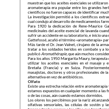
muestran que los aceites esenciales se utilizaron 
aromaterapia era popular entre los grandes herb
científicos no fueron capaces de identificar muc
La investigación permitió a los científicos extra
cual condujo al desarrollo de medicamentos farma
Para 1920 la dedicación de Rene-Maurice Gat
medicinales del aceite esencial de lavanda cua
sufrir un accidente en su laboratorio, e inicio un
Gattefossé, acuñó el término «aromaterapia» para 
Más tarde el Dr. Jean Valnet, cirujano de la arma
tratar a los soldados heridos en combate y a lo
publicó
Aromathérapie
, que aún muchos consider
Para los años 1950 Margarita Maury, terapeuta de
utilizar los aceites esenciales en el masaje y 
Bretaña (Francia) y en Suiza. Posteriormente
masajistas, doctores y otros profesionales de la
alternativa en vez de antibióticos.
Olfato
Existe una estrecha relación entre aromaterapia 
estamos expuestos en cualquier momento a las fra
o de las cosas, aún cuando estamos dormidos.
Los olores los percibimos por la nariz alcanzando
olfativas sensoriales, las células de sostén y 