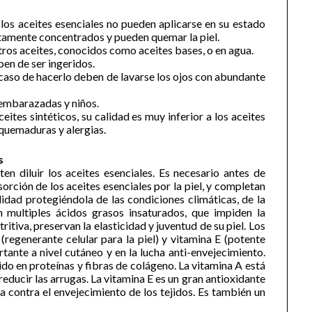
los aceites esenciales no pueden aplicarse en su estado
ltamente concentrados y pueden quemar la piel.
otros aceites, conocidos como aceites bases, o en agua.
en de ser ingeridos.
 caso de hacerlo deben de lavarse los ojos con abundante
embarazadas y niños.
eites sintéticos, su calidad es muy inferior a los aceites
n quemaduras y alergias.
s
en diluir los aceites esenciales. Es necesario antes de
sorción de los aceites esenciales por la piel, y completan
idad protegiéndola de las condiciones climáticas, de la
n multiples ácidos grasos insaturados, que impiden la
ritiva, preservan la elasticidad y juventud de su piel. Los
regenerante celular para la piel) y vitamina E (potente
tante a nivel cutáneo y en la lucha anti-envejecimiento.
do en proteínas y fibras de colágeno. La vitamina A está
 reducir las arrugas. La vitamina E es un gran antioxidante
cha contra el envejecimiento de los tejidos. Es también un