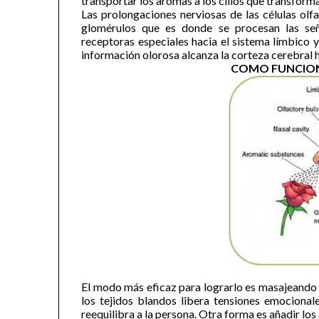
transportar los aromas a los cilios que transform
Las prolongaciones nerviosas de las células olfa
glomérulos que es donde se procesan las señ
receptoras especiales hacia el sistema límbico 
información olorosa alcanza la corteza cerebral 
COMO FUNCION
El modo más eficaz para lograrlo es masajeando l
los tejidos blandos libera tensiones emocionales
reequilibra a la persona. Otra forma es añadir los