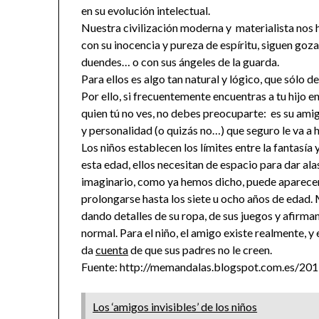
en su evolución intelectual.
Nuestra civilización moderna y materialista nos h
con su inocencia y pureza de espíritu, siguen goz
duendes… o con sus ángeles de la guarda.
Para ellos es algo tan natural y lógico, que sólo 
Por ello, si frecuentemente encuentras a tu hijo e
quien tú no ves, no debes preocuparte: es su ami
y personalidad (o quizás no…) que seguro le va a
Los niños establecen los límites entre la fantasía 
esta edad, ellos necesitan de espacio para dar ala
imaginario, como ya hemos dicho, puede aparecer e
prolongarse hasta los siete u ocho años de edad. 
dando detalles de su ropa, de sus juegos y afirm
normal. Para el niño, el amigo existe realmente, y
da
cuenta
de que sus padres no le creen.
Fuente: http://memandalas.blogspot.com.es/201
Los ‘amigos invisibles’ de los niños