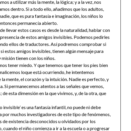
 a utilizar más la mente, la lógica; y a la vez, nos
amos dentro. Si a todo ello, añadimos que los adultos,
die, que es pura fantasía e imaginación, los niños lo
 entonces permanecía abierto.
e llevar estos casos es desde la naturalidad, hablar con
la presencia de estos amigos invisibles. Podemos pedirles
iendo ellos de traductores. Así podremos comprobar si
 si estos amigos invisibles, tienen algún mensaje para
misión tienen con los niños.
os tener miedo. Y que tenemos que tener los pies bien
, analicemos loque está ocurriendo, he intentemos
la mente, el corazón y la intuición. Nadie es perfecto, y
. Si permanecemos atentos a las señales que vemos,
 esta dimensión en la que vivimos, y, de la otra, que
 invisible’ es una fantasía infantil, no puede ni debe
da por muchos investigadores de este tipo de fenómenos,
os de existencia desconocidos u olvidados por los
 cuando el niño comienza a ir a la escuela o a progresar