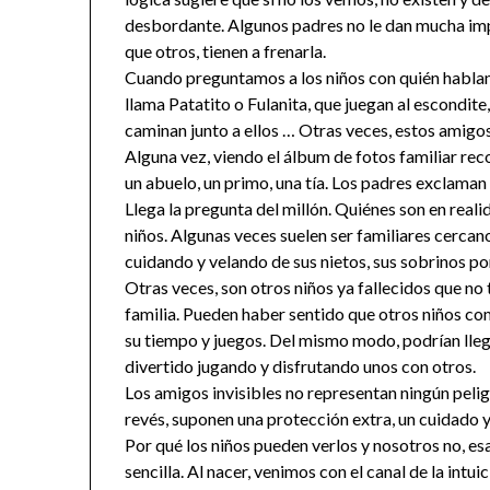
desbordante. Algunos padres no le dan mucha impo
que otros, tienen a frenarla.
Cuando preguntamos a los niños con quién hablan,
llama Patatito o Fulanita, que juegan al escondite
caminan junto a ellos … Otras veces, estos amigos 
Alguna vez, viendo el álbum de fotos familiar rec
un abuelo, un primo, una tía. Los padres exclama
Llega la pregunta del millón. Quiénes son en reali
niños. Algunas veces suelen ser familiares cercano
cuidando y velando de sus nietos, sus sobrinos po
Otras veces, son otros niños ya fallecidos que no t
familia. Pueden haber sentido que otros niños co
su tiempo y juegos. Del mismo modo, podrían lleg
divertido jugando y disfrutando unos con otros.
Los amigos invisibles no representan ningún peligro
revés, suponen una protección extra, un cuidado 
Por qué los niños pueden verlos y nosotros no, es
sencilla. Al nacer, venimos con el canal de la intui